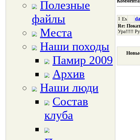
Коммента
Полезные
файлы
1
da
Re: Покат
Места
Ура!!!!! Р
Наши походы
Новые
Памир 2009
Архив
Наши люди
Состав
клуба