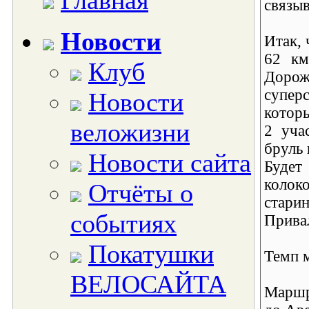
Главная
связы
Новости
Итак, 
62 км
Клуб
Дорож
суперс
Новости
которы
веложизни
2 уча
бруль 
Новости сайта
Буде
колок
Отчёты о
стари
событиях
Привал
Покатушки
Темп 
ВЕЛОСАЙТА
Маршру