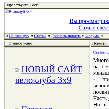
Здравствуйте, Гость !
Вы просматрива
Самые свежи
.:
На главную
::
Статьи
::
Добавить новость
::
Форумы
::
.: Главное меню
Новости
Скатки-С
Много
на бе
НОВЫЙ САЙТ
меньше
велоклуба 3x9
- пр
велос
посвят
Часть
Но в 