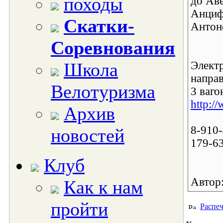
походы
до Аве
Анциф
Скатки-
Антон
Соревнования
Школа
Элект
направ
Велотуризма
3 ваго
http:/
Архив
8-910
новостей
179-63
Клуб
Автор
Как к нам
пройти
Распеч