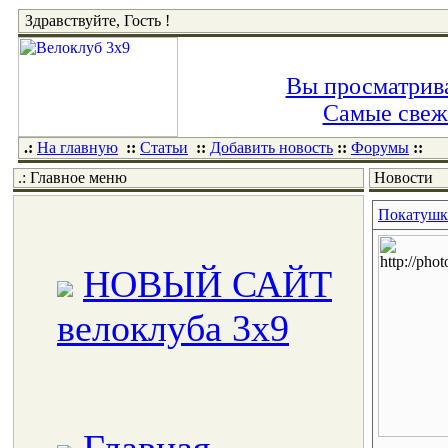
Здравствуйте, Гость !
Вы просматрива
Самые свежи
.:
На главную
::
Статьи
::
Добавить новость
::
Форумы
::
.: Главное меню
Новости
Покатуш
НОВЫЙ САЙТ
велоклуба 3x9