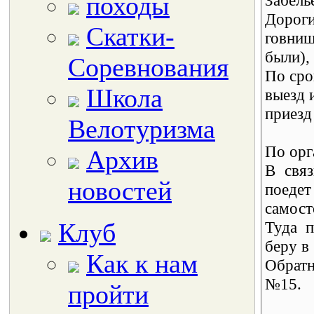
походы
Забель
Дороги
Скатки-
говни
были),
Соревнования
По сро
Школа
выезд 
приезд
Велотуризма
По орг
Архив
В связ
новостей
поедет
самост
Клуб
Туда 
беру в 
Как к нам
Обратн
№15.
пройти