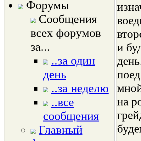
Форумы
изна
Сообщения
воед
всех форумов
втор
за...
и бу
..за один
день
день
поед
..за неделю
мной
на р
..все
грей
сообщения
буде
Главный