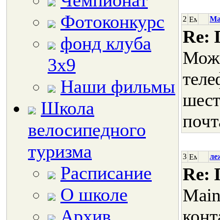
Чемпионат
Фотоконкурс
2
Ma
Re: 
фонд клуба
Мож
3х9
теле
Наши фильмы
шест
Школа
почт
велосипедного
туризма
3
ле
Расписание
Re: 
О школе
Main
Архив
конт