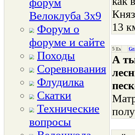
как 
форум
Княз
Велоклуба 3х9
13 к
Форум о
форуме и сайте
5
Gr
Походы
А ты
Соревнования
лесн
Флудилка
песк
Скатки
Матр
Технические
полу
вопросы