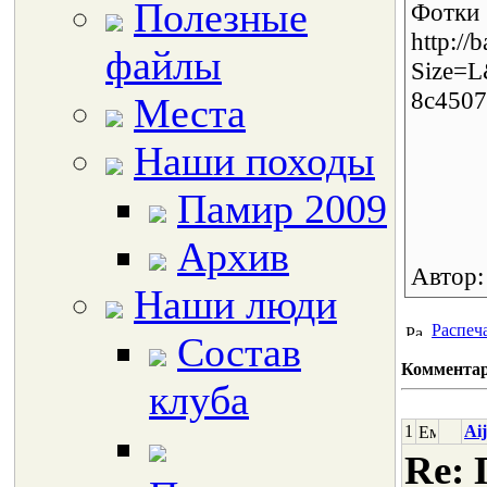
Полезные
Фот
http://
файлы
Size=L
8c4507
Места
Наши походы
Памир 2009
Архив
Автор
Наши люди
Распеч
Состав
Коммента
клуба
1
Ai
Re: 