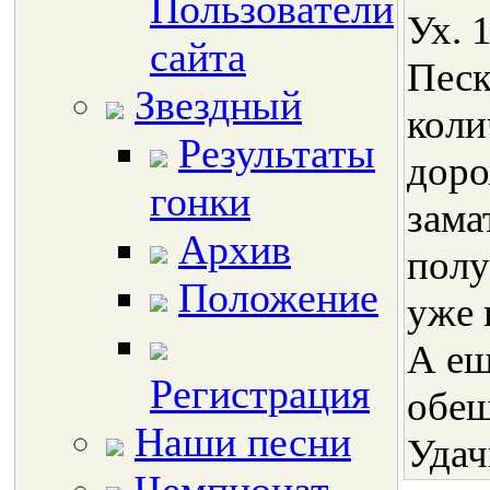
Пользователи
Ух. 
сайта
Песк
Звездный
коли
Результаты
доро
гонки
зама
Архив
полу
Положение
уже 
А ещ
Регистрация
обещ
Наши песни
Удач