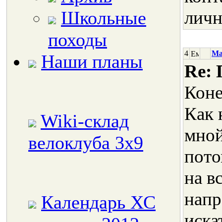
Школьные
лич
походы
4
Ma
Наши планы
Re: 
Коне
Как 
Wiki-склад
мной
велоклуба 3x9
пото
на в
напр
Календарь ХС
иска