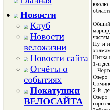
Главная
вволю
област
Новости
Клуб
Общий 
маршру
Новости
частям
Ну и н
веложизни
холмам
Новости сайта
Нитка 
1-й де
Отчёты о
- Черт
Озеро
событиях
Сомино
Покатушки
2-й де
Озеро
ВЕЛОСАЙТА
гироэ