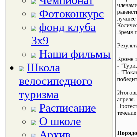
Чемпионат
членами
Фотоконкурс
равенст
лучшее 
фонд клуба
Количес
Время п
3х9
Результ
Наши фильмы
Кроме т
Школа
- "Тури
- "Пока
велосипедного
победит
туризма
Итоговы
апреля.
Расписание
Протест
течение
О школе
Архив
Порядо