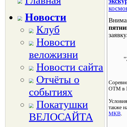
Главная
экску
космо
Новости
Внима
Клуб
пятн
заявку
Новости
веложизни
"
Новости сайта
Отчёты о
Соревн
ОТМ в М
событиях
Условия
Покатушки
также н
МКВ
.
ВЕЛОСАЙТА