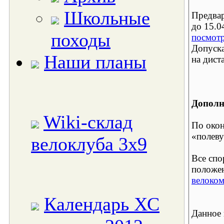
Школьные
Предвар
до 15.0
походы
посмотр
Допуска
Наши планы
на дист
Дополн
Wiki-склад
По окон
«полеву
велоклуба 3x9
Все спо
положен
велоко
Календарь ХС
Данное 