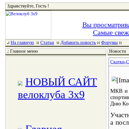
Здравствуйте, Гость !
Вы просматрива
Самые свежи
.:
На главную
::
Статьи
::
Добавить новость
::
Форумы
::
.: Главное меню
Новости
Скатки-С
НОВЫЙ САЙТ
МКВ и 
велоклуба 3x9
спортив
Дню Ко
Участн
а пос