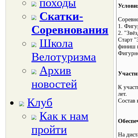
походы
Услови
Скатки-
Соревно
1. Фигу
Соревнования
2. "Звё
Старт "
Школа
финиш в
Фигурно
Велотуризма
Архив
Участн
новостей
К участ
лет.
Клуб
Состав 
Как к нам
Обеспе
пройти
На дист