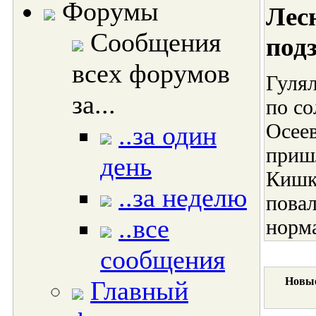
Форумы
Лес
Сообщения
под
всех форумов
Гулял
за...
по со
Осеев
..за один
пришл
день
Кишк
..за неделю
пова
..все
норма
сообщения
Новые
Главный