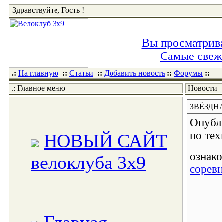
Здравствуйте, Гость !
Вы просматрива
Самые свежи
.:
На главную
::
Статьи
::
Добавить новость
::
Форумы
::
.: Главное меню
Новости
ЗВЁЗДН
Опубл
по тех
НОВЫЙ САЙТ
ознак
велоклуба 3x9
сорев