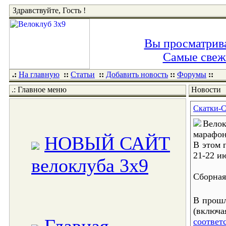
Здравствуйте, Гость !
Вы просматрива
Самые свежи
.:
На главную
::
Статьи
::
Добавить новость
::
Форумы
::
.: Главное меню
Новости
Скатки-С
Велок
марафон
НОВЫЙ САЙТ
В этом 
21-22 и
велоклуба 3x9
Сборная
В прошл
(включ
соответ