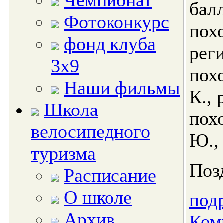
Чемпионат
бал
Фотоконкурс
пох
фонд клуба
рег
3х9
пох
Наши фильмы
К.,
Школа
пох
велосипедного
Ю.,
туризма
Поз
Расписание
О школе
подр
Архив
Ком