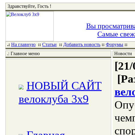
Здравствуйте, Гость !
Вы просматрива
Самые свежи
.:
На главную
::
Статьи
::
Добавить новость
::
Форумы
::
.: Главное меню
Новости
[21/
[Ра
НОВЫЙ САЙТ
вел
велоклуба 3x9
Оп
че
спо