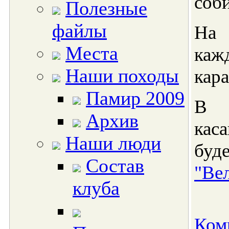
соби
Полезные
файлы
На 
Места
каж
Наши походы
кара
Памир 2009
В д
Архив
кас
Наши люди
бу
Состав
"Ве
клуба
Ком