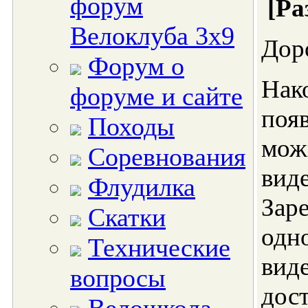
форум
[Ра
Велоклуба 3х9
Дор
Форум о
Нак
форуме и сайте
поя
Походы
мо
Соревнования
вид
Флудилка
Зар
Скатки
одн
Технические
вид
вопросы
д