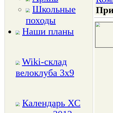
Школьные
При
походы
Наши планы
Wiki-склад
велоклуба 3x9
Календарь ХС