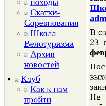
походы
Шко
Скатки-
adm
Соревнования
В св
Школа
23 
Велотуризма
фев
Архив
новостей
Пос
вы
Клуб
заи
Как к нам
Не 
пройти