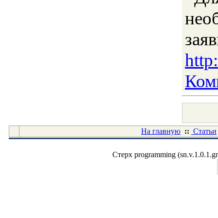
нео
з
http
Ком
На главную
::
Статьи
Стерх programming (sn.v.1.0.1.