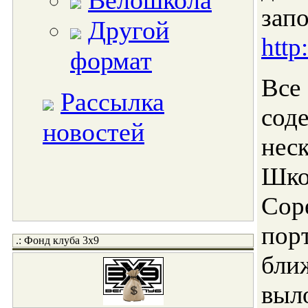
Велошкола
за
Другой
http
формат
Все
Рассылка
со
новостей
нес
Шк
Сор
пор
.: Фонд клуба 3x9
бли
вы