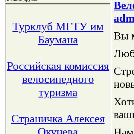
Вел
adm
Турклуб МГТУ им
Вы 
Баумана
Люб
Российская комиссия
Стр
велосипедного
нов
туризма
Хот
ваш
Страничка Алексея
Окунева
Нам