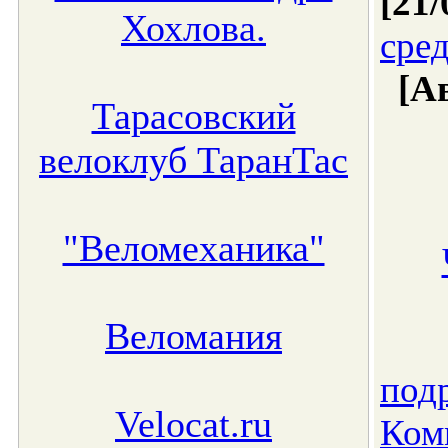
[21/
Хохлова.
сред
[А
Тарасовский
велоклуб ТаранТас
"Веломеханика"
Веломания
подр
Velocat.ru
Ком