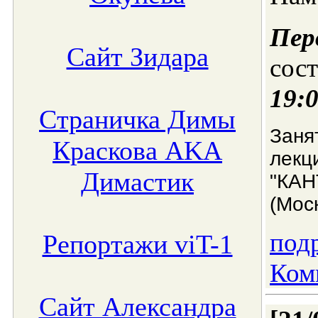
Пе
Сайт Зидара
сос
19:0
Страничка Димы
Заня
Краскова AKA
лек
Димастик
"КАН
(Мос
подр
Репортажи viT-1
Ком
Сайт Александра