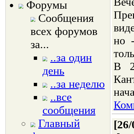
Веч
Форумы
Пре
Сообщения
вид
всех форумов
но 
за...
тол
..за один
В 2
день
Кан
..за неделю
нача
..все
Ком
сообщения
Главный
[26/