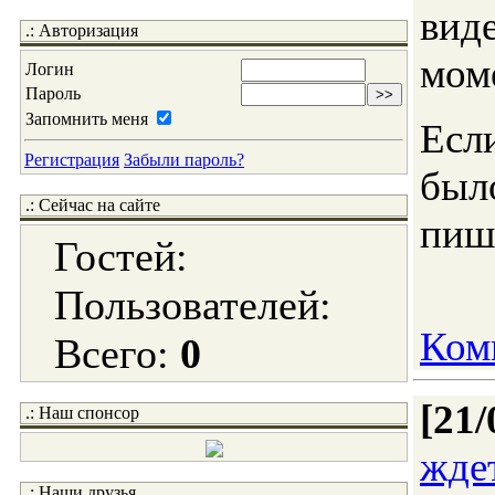
ви
.: Авторизация
мом
Логин
Пароль
Запомнить меня
Есл
Регистрация
Забыли пароль?
был
.: Сейчас на сайте
пиш
Гостей:
Пользователей:
Ком
Всего:
0
[21/
.: Наш спонсор
ждет
.: Наши друзья