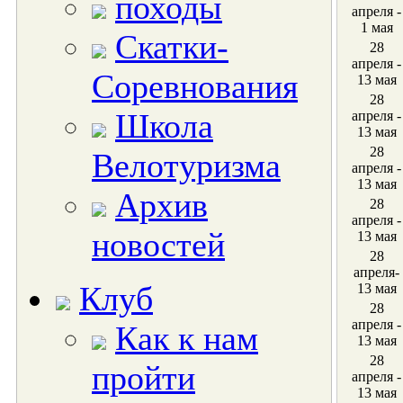
походы
апреля -
1 мая
Скатки-
28
апреля -
Соревнования
13 мая
28
Школа
апреля -
13 мая
28
Велотуризма
апреля -
13 мая
Архив
28
апреля -
новостей
13 мая
28
апреля-
Клуб
13 мая
28
апреля -
Как к нам
13 мая
28
пройти
апреля -
13 мая