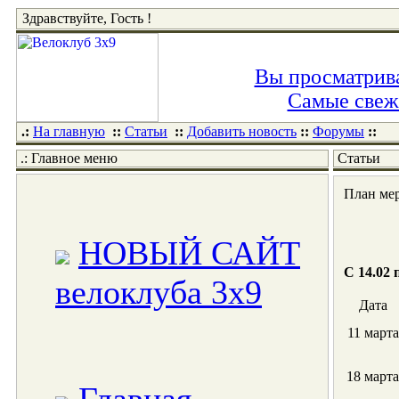
Здравствуйте, Гость !
Вы просматрива
Самые свежи
.:
На главную
::
Статьи
::
Добавить новость
::
Форумы
::
.: Главное меню
Статьи
План мер
НОВЫЙ САЙТ
C 14.02 
велоклуба 3x9
Дата
11 марта
18 марта