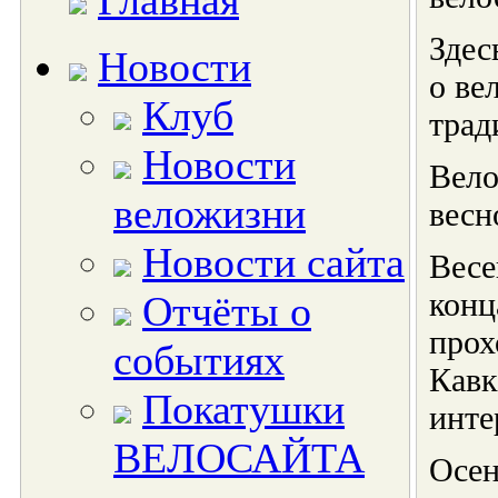
Главная
Здес
Новости
о ве
Клуб
трад
Новости
Вело
веложизни
весн
Новости сайта
Весе
конц
Отчёты о
прох
событиях
Кавк
Покатушки
инте
ВЕЛОСАЙТА
Осен