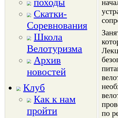
походы
нача
устр
Скатки-
сопр
Соревнования
Заня
Школа
кото
Велотуризма
Лекц
Архив
безо
пита
новостей
вело
Клуб
необ
вело
Как к нам
пров
пройти
по р