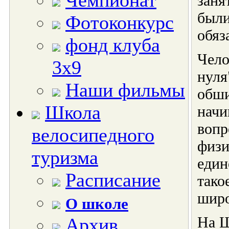
Чемпионат
заня
были
Фотоконкурс
обяз
фонд клуба
Чело
3х9
нуля
Наши фильмы
обши
Школа
начи
вопр
велосипедного
физи
туризма
един
Расписание
тако
широ
О школе
На Ш
Архив