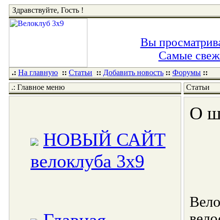
Здравствуйте, Гость !
Вы просматрива
Самые свежи
.:
На главную
::
Статьи
::
Добавить новость
::
Форумы
::
.: Главное меню
Статьи
О ш
НОВЫЙ САЙТ
велоклуба 3x9
Вело
вело