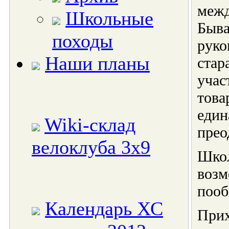
межд
Школьные
Быва
походы
руко
Наши планы
стар
учас
това
един
Wiki-склад
прео
велоклуба 3x9
Школ
возм
пооб
Календарь ХС
Прих