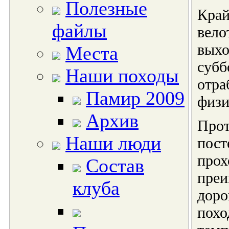
Полезные
Край
файлы
вело
выхо
Места
субб
Наши походы
отра
Памир 2009
физи
Архив
Прот
Наши люди
пост
прох
Состав
преи
клуба
доро
похо