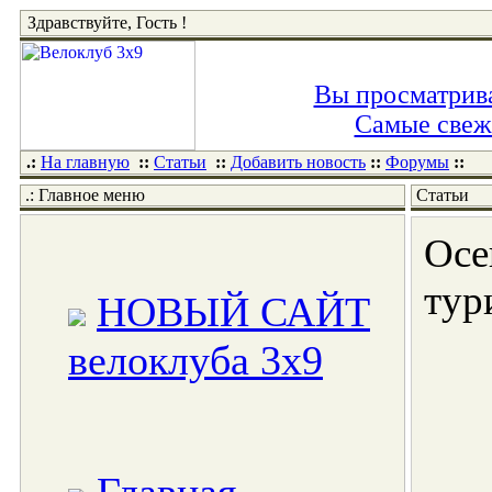
Здравствуйте, Гость !
Вы просматрива
Самые свежи
.:
На главную
::
Статьи
::
Добавить новость
::
Форумы
::
.: Главное меню
Статьи
Осе
тур
НОВЫЙ САЙТ
велоклуба 3x9