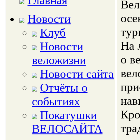
Главная
Вел
осе
Новости
тур
Клуб
На 
Новости
о в
веложизни
вел
Новости сайта
при
Отчёты о
нав
событиях
Кро
Покатушки
тра
ВЕЛОСАЙТА