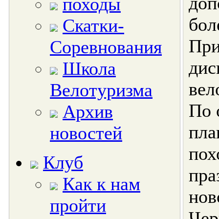
доп
походы
бол
Скатки-
При
Соревнования
дис
Школа
вел
Велотуризма
По 
Архив
пла
новостей
пох
Клуб
пра
Как к нам
нов
пройти
Чер