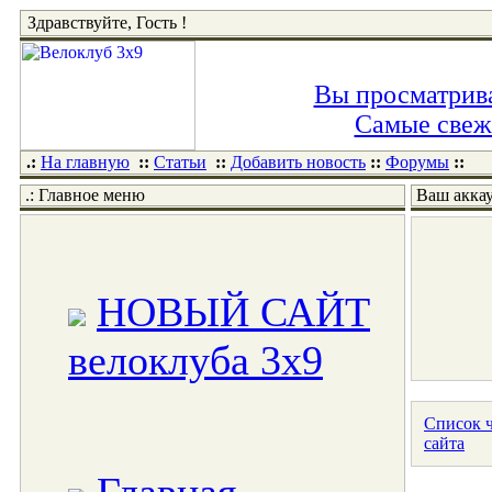
Здравствуйте, Гость !
Вы просматрива
Самые свежи
.:
На главную
::
Статьи
::
Добавить новость
::
Форумы
::
.: Главное меню
Ваш акка
НОВЫЙ САЙТ
велоклуба 3x9
Список ч
сайта