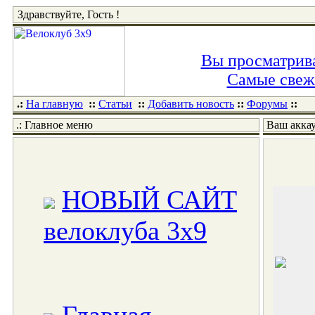
Здравствуйте, Гость !
Вы просматрива
Самые свежи
.:
На главную
::
Статьи
::
Добавить новость
::
Форумы
::
.: Главное меню
Ваш акка
НОВЫЙ САЙТ
велоклуба 3x9