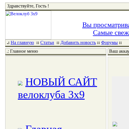
Здравствуйте, Гость !
Вы просматрива
Самые свежи
.:
На главную
::
Статьи
::
Добавить новость
::
Форумы
::
.: Главное меню
Ваш акка
НОВЫЙ САЙТ
велоклуба 3x9