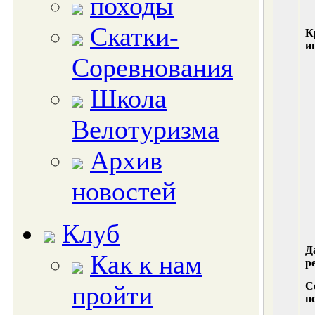
походы
Скатки-
К
и
Соревнования
Школа
Велотуризма
Архив
новостей
Клуб
Д
Как к нам
р
С
пройти
п