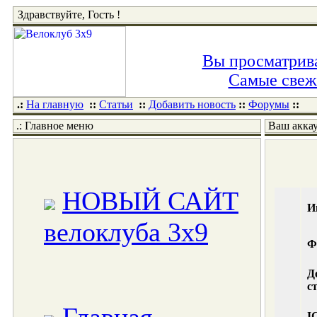
Здравствуйте, Гость !
Вы просматрива
Самые свежи
.:
На главную
::
Статьи
::
Добавить новость
::
Форумы
::
.: Главное меню
Ваш акка
НОВЫЙ САЙТ
И
велоклуба 3x9
Ф
Д
с
I