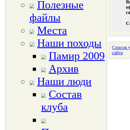
Полезные
В
о
с
файлы
С
Места
Наши походы
Список ч
Памир 2009
сайта
Архив
Наши люди
Состав
клуба