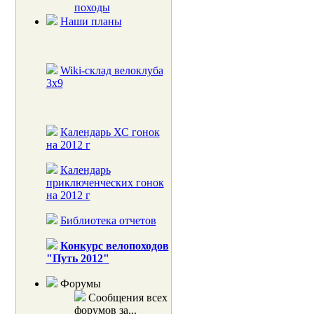
походы
Наши планы
Wiki-склад велоклуба
3x9
Календарь ХС гонок
на 2012 г
Календарь
приключенческих гонок
на 2012 г
Библиотека отчетов
Конкурс велопоходов
"Путь 2012"
Форумы
Сообщения всех
форумов за...