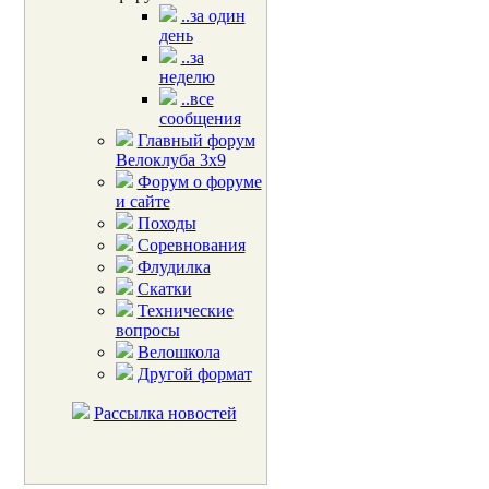
..за один
день
..за
неделю
..все
сообщения
Главный форум
Велоклуба 3х9
Форум о форуме
и сайте
Походы
Соревнования
Флудилка
Скатки
Технические
вопросы
Велошкола
Другой формат
Рассылка новостей