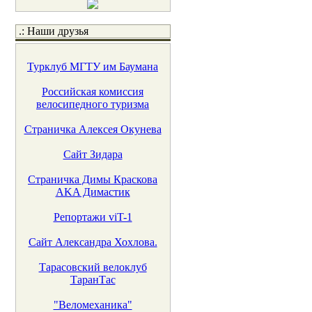
.: Наши друзья
Турклуб МГТУ им Баумана
Российская комиссия
велосипедного туризма
Страничка Алексея Окунева
Сайт Зидара
Страничка Димы Краскова
AKA Димастик
Репортажи viT-1
Сайт Александра Хохлова.
Тарасовский велоклуб
ТаранТас
"Веломеханика"