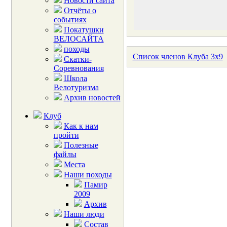
Новости сайта
Отчёты о
событиях
Покатушки
ВЕЛОСАЙТА
походы
Список членов Клуба 3x9
Скатки-
Соревнования
Школа
Велотуризма
Архив новостей
Клуб
Как к нам
пройти
Полезные
файлы
Места
Наши походы
Памир
2009
Архив
Наши люди
Состав