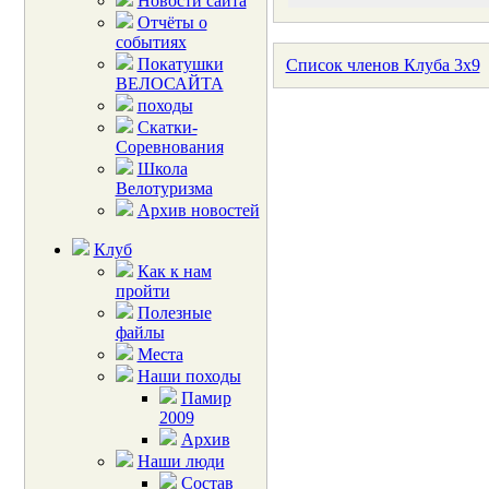
Новости сайта
Отчёты о
событиях
Покатушки
Список членов Клуба 3x9
ВЕЛОСАЙТА
походы
Скатки-
Соревнования
Школа
Велотуризма
Архив новостей
Клуб
Как к нам
пройти
Полезные
файлы
Места
Наши походы
Памир
2009
Архив
Наши люди
Состав