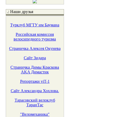
.: Наши друзья
Турклуб МГТУ им Баумана
Российская комиссия
велосипедного туризма
Страничка Алексея Окунева
Сайт Зидара
Страничка Димы Краскова
AKA Димастик
Репортажи viT-1
Сайт Александра Хохлова.
Тарасовский велоклуб
ТаранТас
"Веломеханика"