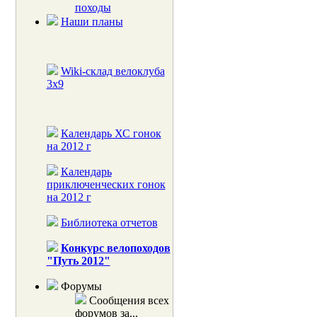
походы
Наши планы
Wiki-склад велоклуба
3x9
Календарь ХС гонок
на 2012 г
Календарь
приключенческих гонок
на 2012 г
Библиотека отчетов
Конкурс велопоходов
"Путь 2012"
Форумы
Сообщения всех
форумов за...