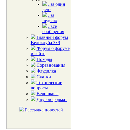
..за один
день
..за
неделю
..все
сообщения
Главный форум
Велоклуба 3х9
Форум о форуме
и сайте
Походы
Соревнования
Флудилка
Скатки
Технические
вопросы
Велошкола
Другой формат
Рассылка новостей