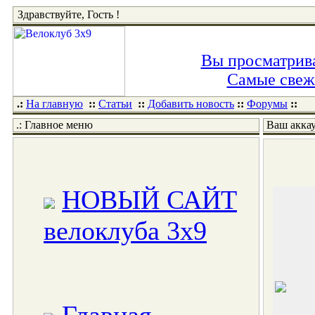
Здравствуйте, Гость !
Вы просматрива
Самые свежи
.:
На главную
::
Статьи
::
Добавить новость
::
Форумы
::
.: Главное меню
Ваш акка
НОВЫЙ САЙТ
велоклуба 3x9