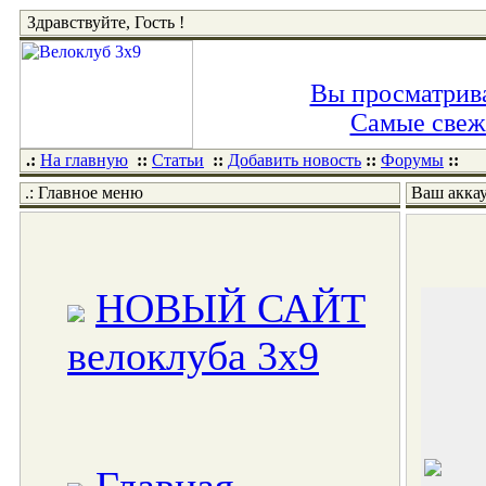
Здравствуйте, Гость !
Вы просматрива
Самые свежи
.:
На главную
::
Статьи
::
Добавить новость
::
Форумы
::
.: Главное меню
Ваш акка
НОВЫЙ САЙТ
велоклуба 3x9